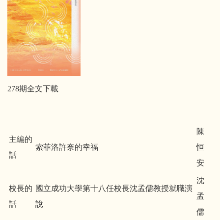
278期全文下載
陳
主編的
索菲洛許奈的幸福
恒
話
安
沈
校長的
國立成功大學第十八任校長沈孟儒教授就職演
孟
話
說
儒