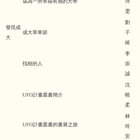
成為一所幸福有感的大學
沛
雯
劉
發現成
成大單車節
子
大
綾
李
找樹的人
崇
誠
沈
UFO計畫叢書簡介
曉
柔
林
UFO計畫叢書的書展之旅
玲
安