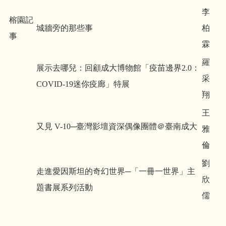
李
榕園記
城牆旁的那些事
柏
事
霖
羅
展示去哪兒：回顧成大博物館「疫苗邊界2.0：
采
COVID-19迷你疫廊」特展
翔
王
又見 V-10─臺灣影壇資深偶像團體＠臺南成大
雅
倫
劉
走進愛因斯坦的奇幻世界─「一冊一世界」主
欣
題書展系列活動
儒