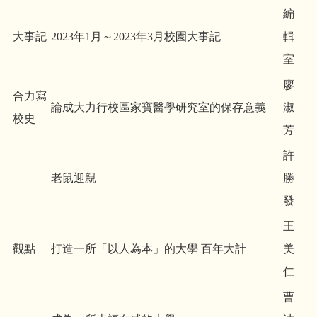
編
大事記
2023年1月～2023年3月校園大事記
輯
室
廖
合力寫
論成大力行校區家寶醫學研究室的保存意義
淑
校史
芳
許
老鼠迎親
勝
發
王
觀點
打造一所「以人為本」的大學 百年大計
美
仁
曹