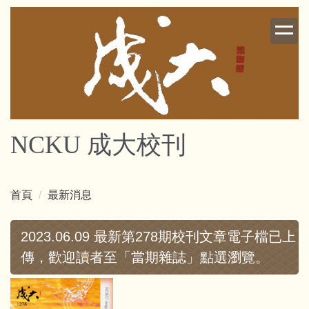
跳
到
主
要
內
容
區
NCKU 成大校刊
首頁
最新消息
2023.06.09 最新第278期校刊文章電子檔已上
傳，歡迎讀者至「當期雜誌」點選瀏覽。