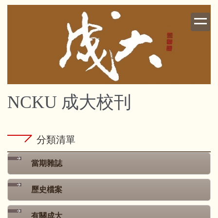
跳
到
主
要
內
容
區
NCKU 成大校刊
分類清單
當期雜誌
歷史檔案
有關成大