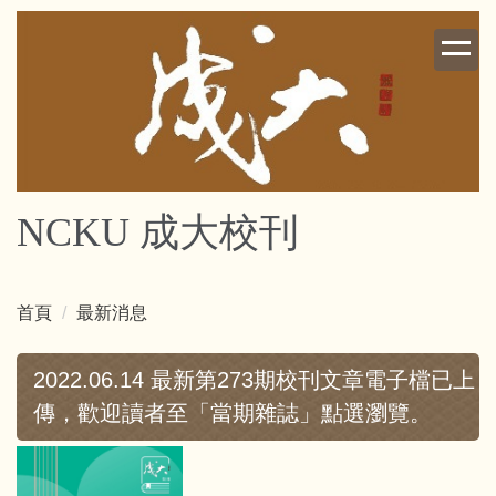
跳
到
主
要
內
容
區
NCKU 成大校刊
首頁
最新消息
2022.06.14 最新第273期校刊文章電子檔已上
傳，歡迎讀者至「當期雜誌」點選瀏覽。