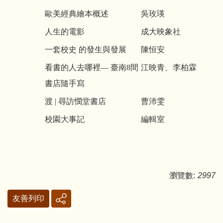
歐美經典繪本概述
吳玫瑛
人生的電影
成大映象社
一套校史 的發生與發展
陳恒安
看書的人去哪裡— 臺南8間
江映青、李柏霖
書店隨手寫
渡 | 尋訪憫堂書店
曹沛雯
校園大事記
編輯室
瀏覽數:
2997
友善列印