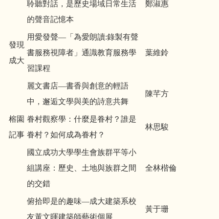
聆聽對話，是歷史場域日常生活
鄭淑惠
的聲音記憶本
用愛發聲—「為愛朗讀:錄製有聲
發現
書服務視障者」通識教育服務學
葉維鈴
成大
習課程
麗文書店—書香與創意的輕語
陳芊方
中，邂逅文學與美的詩意共舞
榕園
眷村觀察學：什麼是眷村？誰是
林思駿
記事
眷村？如何成為眷村？
國立成功大學學生會族群平等小
組講座：歷史、土地與族群之間
全林楷倫
的交錯
俯拾即是的趣味—成大建築系校
黃于珊
友黃文暉建築師藝術個展