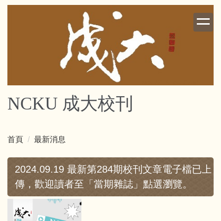
跳
到
主
要
內
容
區
NCKU 成大校刊
首頁
最新消息
2024.09.19 最新第284期校刊文章電子檔已上
傳，歡迎讀者至「當期雜誌」點選瀏覽。