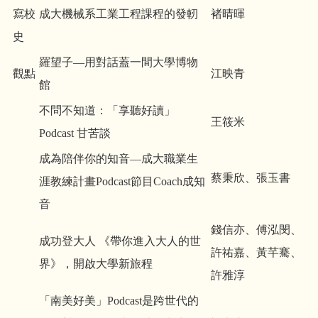
寫校
成大機械系工業工程課程的發軔
褚晴暉
史
羅望子—用對話蓋一間大學博物
觀點
江映青
館
不問不知道：「享聽好讀」
王筱米
Podcast 甘苦談
成為陪伴你的知音—成大職業生
蔡秉欣、張玉書
涯教練計畫Podcast節目Coach成知
音
錢信亦、傅泓閔、
成功登大人 《帶你進入大人的世
許祐嘉、黃芊騫、
界》，開啟大學新旅程
許雅淳
「南美好美」Podcast是跨世代的