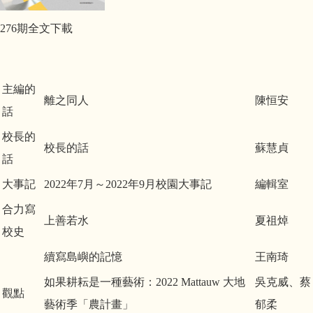
276期全文下載
主編的
離之同人
陳恒安
話
校長的
校長的話
蘇慧貞
話
大事記
2022年7月～2022年9月校園大事記
編輯室
合力寫
上善若水
夏祖焯
校史
續寫島嶼的記憶
王南琦
如果耕耘是一種藝術：2022 Mattauw 大地
吳克威、蔡
觀點
藝術季「農計畫」
郁柔