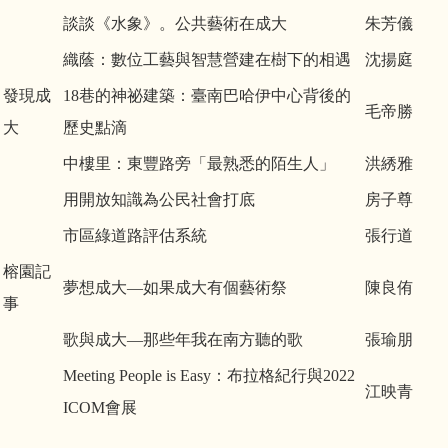
談談《水象》。公共藝術在成大
朱芳儀
織蔭：數位工藝與智慧營建在樹下的相遇
沈揚庭
發現成
18巷的神祕建築：臺南巴哈伊中心背後的
毛帝勝
大
歷史點滴
中樓里：東豐路旁「最熟悉的陌生人」
洪綉雅
用開放知識為公民社會打底
房子尊
市區綠道路評估系統
張行道
榕園記
夢想成大—如果成大有個藝術祭
陳良侑
事
歌與成大—那些年我在南方聽的歌
張瑜朋
Meeting People is Easy：布拉格紀行與2022
江映青
ICOM會展