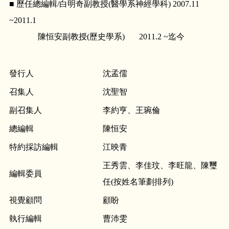
■ 歷任總編輯/白明奇副教授(醫學系神經學科) 2007.11
~2011.1
陳恒安副教授(歷史學系) 2011.2 ~迄今
發行人
沈孟儒
召集人
沈聖智
副召集人
李約亨、王琬倫
總編輯
陳恒安
特約採訪編輯
江映青
王秀雲、李佳玟、李旺龍、陳璽
編輯委員
任(按姓名筆劃排列)
視覺顧問
顧盼
執行編輯
曹沛雯