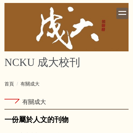
跳
到
主
要
內
容
區
NCKU 成大校刊
首頁
有關成大
有關成大
一份屬於人文的刊物