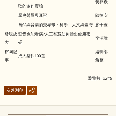
黃梓崴
歌的協作實驗
歷史聲景與耳證
陳恒安
自然與音樂的交界帶：科學、人文與臺灣
廖于萱
發現成
聲音也能看病?人工智慧助你聽出健康密
李浤瑋
大
碼
榕園記
編輯部
成大樂輯100選
事
彙整
瀏覽數:
2248
友善列印