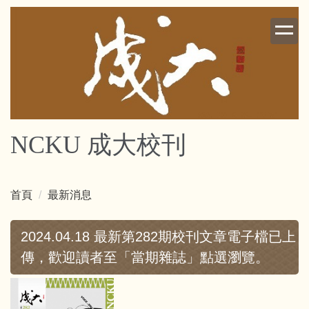
跳
到
主
要
內
容
區
NCKU 成大校刊
首頁
最新消息
2024.04.18 最新第282期校刊文章電子檔已上
傳，歡迎讀者至「當期雜誌」點選瀏覽。