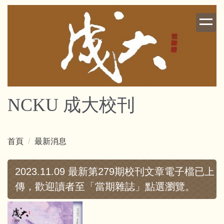
跳
到
主
要
內
容
區
NCKU 成大校刊
首頁
最新消息
2023.11.09 最新第279期校刊文章電子檔已上
傳，歡迎讀者至「當期雜誌」點選瀏覽。