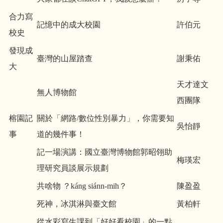
合力寫
記憶中的成大校園
許伯元
校史
發現成
臺灣的山屋踏查
謝秉佑
大
天才達文
無人博物館
西團隊
榕園記
關於「網路/數位性別暴力」，你需要知
吳怡靜
事
道的幾件事！
記一場演講：國立臺灣博物館郭昭翎助
梅瑛宏
理研究員談展示規劃
共啥物 ？káng siánn-mih？
陳盈盈
死神，冰淇淋與臺文館
黃柏軒
從水彩寫生課到「好好看校園」的一點