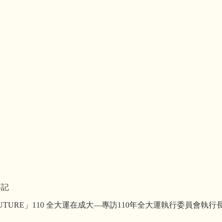
事記
L for FUTURE」110 全大運在成大—專訪110年全大運執行委員會執