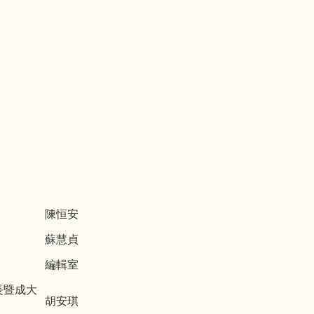
陳恒安
蘇慧貞
編輯室
行長暨成大
胡安琪