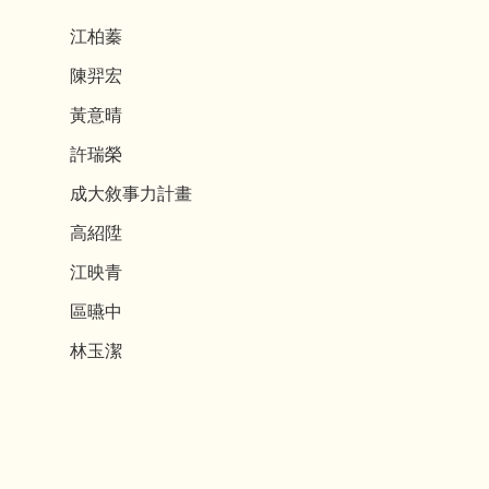
江柏蓁
陳羿宏
黃意晴
許瑞榮
成大敘事力計畫
高紹陞
江映青
區曣中
林玉潔