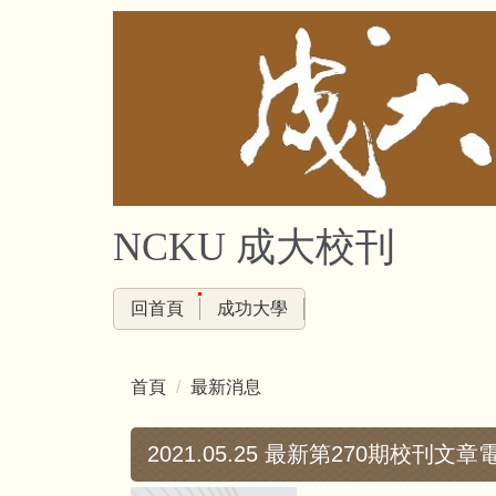
跳
到
主
要
內
容
區
NCKU 成大校刊
回首頁
成功大學
首頁
最新消息
2021.05.25 最新第270期