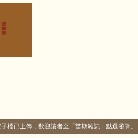
校刊文章電子檔已上傳，歡迎讀者至「當期雜誌」點選瀏覽。