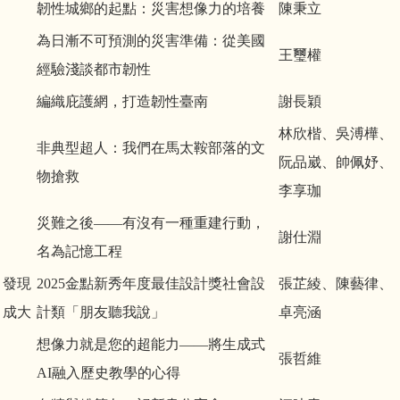
韌性城鄉的起點：災害想像力的培養
陳秉立
為日漸不可預測的災害準備：從美國
王璽權
經驗淺談都市韌性
編織庇護網，打造韌性臺南
謝長穎
林欣楷、吳溥樺、
非典型超人：我們在馬太鞍部落的文
阮品崴、帥佩妤、
物搶救
李享珈
災難之後——有沒有一種重建行動，
謝仕淵
名為記憶工程
發現
2025金點新秀年度最佳設計獎社會設
張芷綾、陳藝律、
成大
計類「朋友聽我說」
卓亮涵
想像力就是您的超能力——將生成式
張哲維
AI融入歷史教學的心得