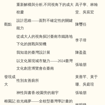
重新解構與分析,不同視角下的成大
高子寧、林翰
校慶
堂、吳宸宏
設計思維——面對不確定性的關鍵
觀點
陳璽任
能力
從成大人的視角探討臺南市鐵路地
李子璋
下化的挑戰與契機
我知道的臺灣設計展
陳盈盈
以文化展現城市魅力——2024臺灣
張瑜朋
文化創意博覽會在臺南
發現成
黃善芊、黃于
性別友善廁所
大
珊、吳庭瑄
神性與書香:校園旁的廟宇
張瑜朋
榕園記
拾光織夢——全校型臺灣學計畫的
林明發